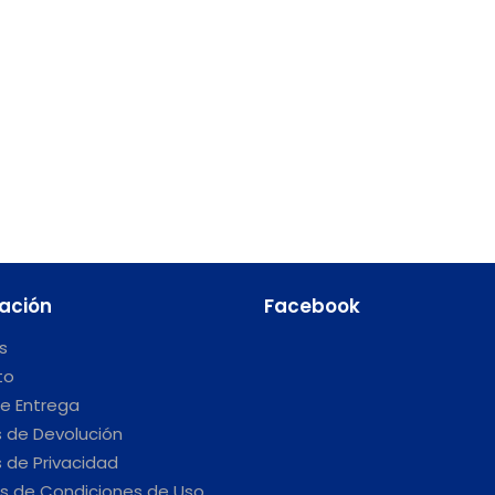
ación
Facebook
s
to
e Entrega
s de Devolución
s de Privacidad
s de Condiciones de Uso