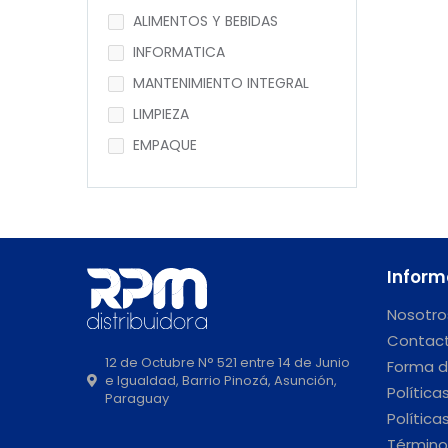
ALIMENTOS Y BEBIDAS
INFORMATICA
MANTENIMIENTO INTEGRAL
LIMPIEZA
EMPAQUE
Inform
Nosotro
Contac
12 de Octubre N° 521 entre 14 de Junio
Forma d
e Igualdad, Barrio Pinozá, Asunción,
Política
Paraguay
Política
Término