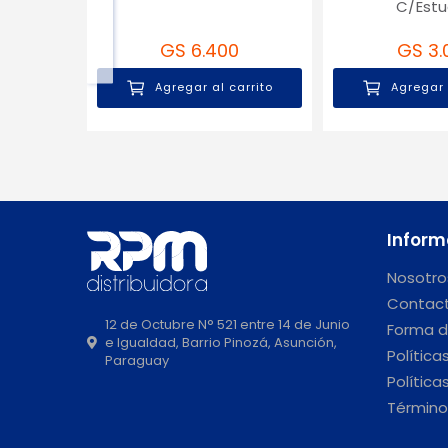
C/Est
GS 6.400
GS 3.
Agregar al carrito
Agregar 
Inform
Nosotro
Contac
12 de Octubre N° 521 entre 14 de Junio
Forma d
e Igualdad, Barrio Pinozá, Asunción,
Política
Paraguay
Política
Término