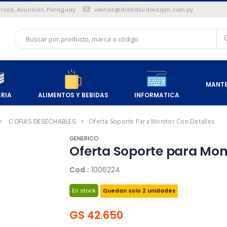
Pinozá, Asunción, Paraguay
ventas@distribuidorarpm.com.py
MANTE
ERIA
ALIMENTOS Y BEBIDAS
INFORMATICA
COFIAS DESECHABLES
Oferta Soporte Para Monitor Con Detalles
GENERICO
Oferta Soporte para Moni
Cod.:
1006224
En stock
Quedan solo 2 unidades
GS 42.650