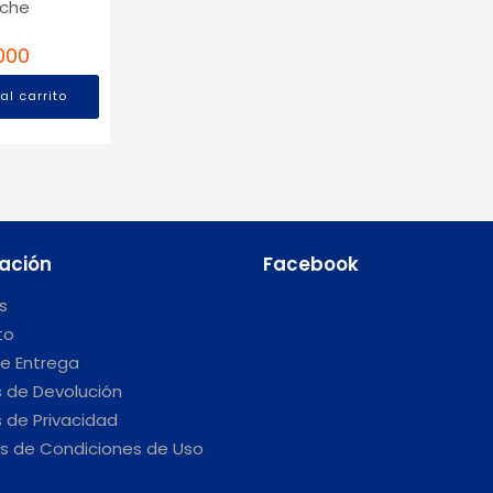
uche
000
al carrito
ación
Facebook
s
to
e Entrega
s de Devolución
s de Privacidad
s de Condiciones de Uso